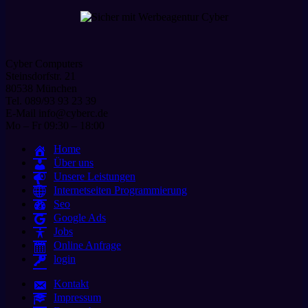
Cyber Computers
Steinsdorfstr. 21
80538 München
Tel. 089/93 93 23 39
E-Mail info@cyberc.de
Mo – Fr 09:30 – 18:00
Home
Über uns
Unsere Leistungen
Internetseiten Programmierung
Seo
Google Ads
Jobs
Online Anfrage
login
Kontakt
Impressum