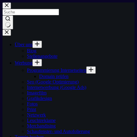
Zum
Inhalt
springen
Keine
Ergebnisse
Über uns
Blog
Stellenangebote
Werbung
Programmierung Internetseiten
Domain prüfen
Seo (Google Optimierung)
Internetwerbung (Google Ads)
Imagefilm
Grafikdesign
Fotos
Print
Netzwerk
Leuchtreklame
Merchandising
Schaufenster- und Autofolierung
Termin buchen